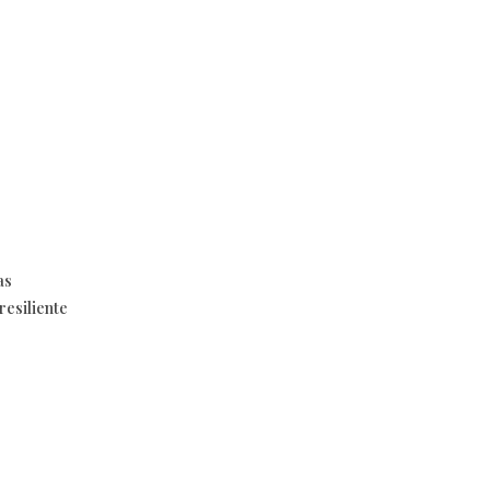
as
resiliente