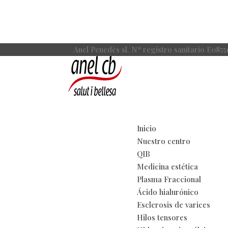
Anel Penedès sl. Nº registro sanitario E0855
Inicio
Nuestro centro
QIB
Medicina estética
Plasma Fraccional
Ácido hialurónico
Esclerosis de varices
Hilos tensores