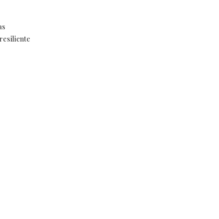
as
resiliente