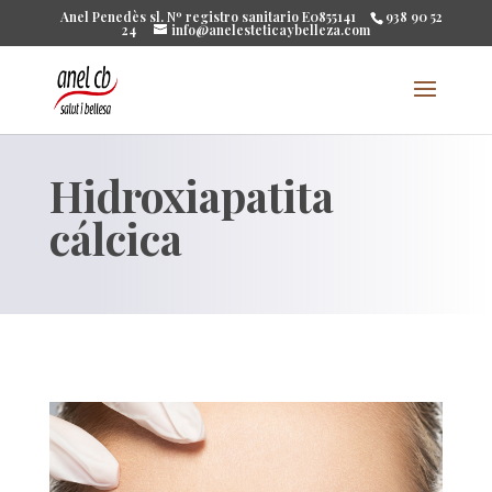
Anel Penedès sl. Nº registro sanitario E0855141
938 90 52
24
info@anelesteticaybelleza.com
Hidroxiapatita
cálcica