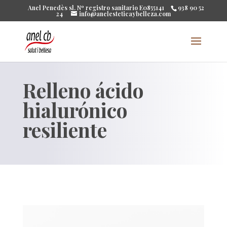
Anel Penedès sl. Nº registro sanitario E0855141
938 90 52
24
info@anelesteticaybelleza.com
Relleno ácido
hialurónico
resiliente