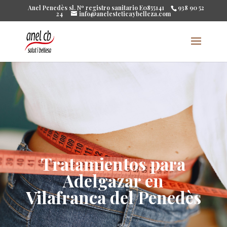
Anel Penedès sl. Nº registro sanitario E0855141
938 90 52
24
info@anelesteticaybelleza.com
Tratamientos para
Adelgazar en
Vilafranca del Penedès